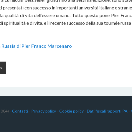
ti presentati con successo in importanti università italiane e strani
lla qualità di vita dell’essere umano. Tutto questo pone Pier Fra
 spiritualità e di vita, e il recente successo della sua tournée russa
n Russia di Pier Franco Marcenaro
 »
004) -
Contatti
-
Privacy policy
-
Cookie policy
-
Dati fiscali rapporti PA
-