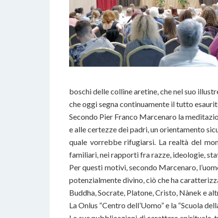
boschi delle colline aretine, che nel suo illus
che oggi segna continuamente il tutto esaurit
Secondo Pier Franco Marcenaro la meditazione 
e alle certezze dei padri, un orientamento sic
quale vorrebbe rifugiarsi. La realtà del mond
familiari, nei rapporti fra razze, ideologie, stat
Per questi motivi, secondo Marcenaro, l’uomo 
potenzialmente divino, ciò che ha caratterizzat
Buddha, Socrate, Platone, Cristo, Nànek e altr
La Onlus “Centro dell’Uomo” e la “Scuola della S
Le sue pubblicazioni di carattere spirituale, t