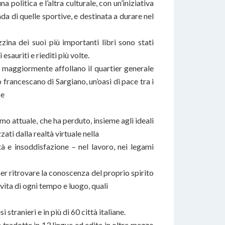
a politica e l’altra culturale, con un’iniziativa
nda di quelle sportive, e destinata a durare nel
ina dei suoi più importanti libri sono stati
esauriti e riediti più volte.
he maggiormente affollano il quartier generale
o francescano di Sargiano, un’oasi di pace tra i
 e
o attuale, che ha perduto, insieme agli ideali
ti dalla realtà virtuale nella
ità e insoddisfazione – nel lavoro, nei legami
er ritrovare la conoscenza del proprio spirito
 vita di ogni tempo e luogo, quali
stranieri e in più di 60 città italiane.
te tradotte in 13 lingue ed edite in oltre mezzo