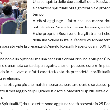
Una conquista delle due capitali della Russia, un
a carattere spirituale più significativa e profo
tempo.
A ciò si aggiunge il fatto che una mezza dozz
pubblicati in Russo da oltre un decennio, andati 
E che proprio i Russi sono tra gli stranieri c
della sua Scuola in Italia: l’antico ex Monaster
tre passato vide la presenza di Angelo Roncalli, Papa Giovanni XXIII,
o.
non è un optional, ma una necessità ormai irrinunciabile per l’uom
uro e una meta certa da perseguire, che non possono essere rimpiazza
o in cui vive è infatti caratterizzata da precarietà, conflittual
i e religioni.
ha bisogno più che mai di imparare a scrutare dentro sé stesso, p
o il messaggio dei più grandi filosofi e Maestri di spiritualità e di
i.
piritualità”, da lui dirette, sono oggi una realtà presente in 25 Paesi 
ra cui alcuni best seller giunti fino alla settima edizione, sono sta