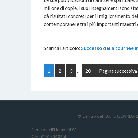
milione di copie. I suoi insegnamenti sono sta
dà risultati concreti per il miglioramento de
contemporanei e tra i più importanti maestri di
Scarica l'articolo:
Successo della tournée i
1
2
3
…
20
Pagina successiva
© Centro dell'Uomo ODV (Dal 2
Centro dell'Uomo ODV
C.F.: 91012340468