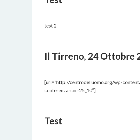
27 NOVEMBRE 2022
BY
test 2
Il Tirreno, 24 Ottobre
25 SETTEMBRE 2022
BY
[url=”http://centrodelluomo.org/wp-conten
conferenza-cnr-25_10″]
Test
25 SETTEMBRE 2022
BY