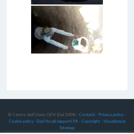
© Centro dell'Uomo ODV (Dal 2004) -
Contatti
-
Privacy policy
-
Cookie policy
-
Dati fiscali rapporti PA
-
Copyright
-
Visualizza la
Sitemap