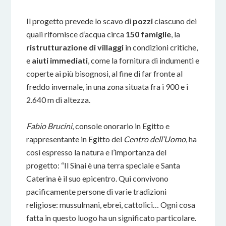
Il progetto prevede lo scavo di
pozzi
ciascuno dei
quali rifornisce d’acqua circa
150 famiglie
, la
ristrutturazione di villaggi
in condizioni critiche,
e
aiuti immediati
, come la fornitura di indumenti e
coperte ai più bisognosi, al fine di far fronte al
freddo invernale, in una zona situata fra i 900 e i
2.640 m di altezza.
Fabio Brucini
, console onorario in Egitto e
rappresentante in Egitto del
Centro dell’Uomo
, ha
così espresso la natura e l’importanza del
progetto: “Il Sinai è una terra speciale e Santa
Caterina è il suo epicentro. Qui convivono
pacificamente persone di varie tradizioni
religiose: mussulmani, ebrei, cattolici… Ogni cosa
fatta in questo luogo ha un significato particolare.