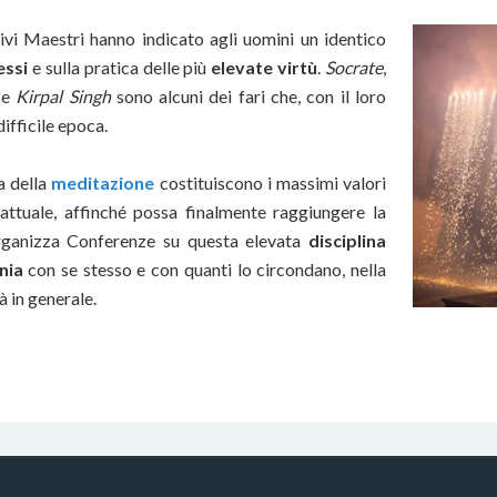
tivi Maestri hanno indicato agli uomini un identico
essi
e sulla pratica delle più
elevate virtù
.
Socrate
,
h
e
Kirpal Singh
sono alcuni dei fari che, con il loro
difficile epoca.
a della
meditazione
costituiscono i massimi valori
 attuale, affinché possa finalmente raggiungere la
ganizza Conferenze su questa elevata
disciplina
nia
con se stesso e con quanti lo circondano, nella
à in generale.