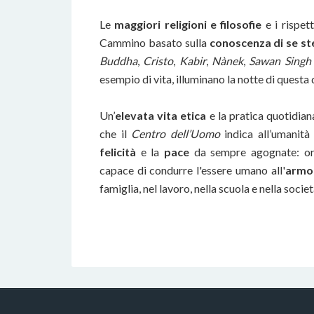
Le
maggiori religioni e filosofie
e i rispet
Cammino basato sulla
conoscenza di se st
Buddha
,
Cristo
,
Kabir
,
Nànek
,
Sawan Sing
esempio di vita, illuminano la notte di questa 
Un’
elevata vita etica
e la pratica quotidian
che il
Centro dell’Uomo
indica all’umanità
felicità
e la
pace
da sempre agognate: or
capace di condurre l'essere umano all'
armo
famiglia, nel lavoro, nella scuola e nella societ