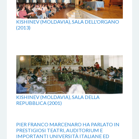
KISHINEV (MOLDAVIA), SALA DELL'ORGANO
(2013)
KISHINEV (MOLDAVIA), SALA DELLA
REPUBBLICA (2001)
PIER FRANCO MARCENARO HA PARLATO IN
PRESTIGIOSI TEATRI, AUDITORIUM E
IMPORTANTI UNIVERSITÀ ITALIANE ED