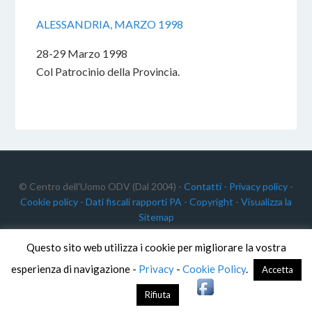
ALESSANDRIA, MARZO 1998
28-29 Marzo 1998
Col Patrocinio della Provincia.
© Centro dell'Uomo ODV (Dal 2004) -
Contatti
-
Privacy policy
-
Cookie policy
-
Dati fiscali rapporti PA
-
Copyright
-
Visualizza la
Sitemap
Questo sito web utilizza i cookie per migliorare la vostra
Centro dell'Uomo ODV
C.F.: 91012340468
esperienza di navigazione -
Privacy
-
Cookie Policy
.
Accetta
P. IVA: 02191640511
Rifiuta