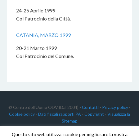
24-25 Aprile 1999
Col Patrocinio della Città.
CATANIA, MARZO 1999
20-21 Marzo 1999
Col Patrocinio del Comune.
© Centro dell'Uomo ODV (Dal 2004) -
Contatti
-
Privacy policy
-
Cookie policy
-
Dati fiscali rapporti PA
-
Copyright
-
Visualizza la
Sitemap
Questo sito web utilizza i cookie per migliorare la vostra
Centro dell'Uomo ODV