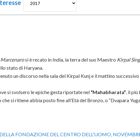
interesse
o Marcenaro
si è recato in India, la terra del suo Maestro
Kirpal Sin
ello stato di Haryana.
to un discorso nella sala del Kirpal Kunj e il mattino successivo 
ove si svolsero le epiche gesta riportate nel
“Mahabharata”
, il pi
che si ritiene abbia posto fine all’Età del Bronzo, o “Dvapara Yuga”, 
O DELLA FONDAZIONE DEL CENTRO DELL'UOMO, NOVEMBRE