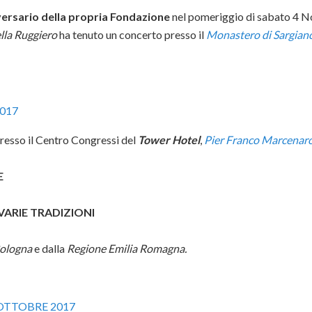
versario della propria Fondazione
nel pomeriggio di sabato 4 
lla
Ruggiero
ha tenuto un concerto presso il
Monastero di Sargian
017
presso il Centro Congressi del
Tower Hotel
,
Pier Franco Marcenar
E
VARIE TRADIZIONI
Bologna
e dalla
Regione Emilia Romagna.
 OTTOBRE 2017