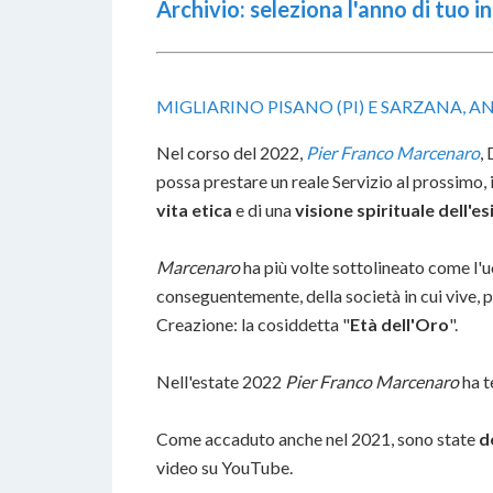
Archivio: seleziona l'anno di tuo 
MIGLIARINO PISANO (PI) E SARZANA, A
Nel corso del 2022,
Pier Franco Marcenaro
,
possa prestare un reale Servizio al prossimo, i
vita etica
e di una
visione spirituale dell'e
Marcenaro
ha più volte sottolineato come l
conseguentemente, della società in cui vive, pe
Creazione: la cosiddetta "
Età dell'Oro
".
Nell'estate 2022
Pier Franco Marcenaro
ha t
Come accaduto anche nel 2021, sono state
d
video su YouTube.