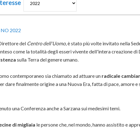
interesse
NNO 2022
 Direttore del
Centro dell'Uomo
, è stato più volte invitato nella Se
nteso come la totalità degli esseri vivente dell'intera creazione di 
sistenza
sulla Terra del genere umano.
'uomo contemporaneo sia chiamato ad attuare un
radicale cambi
r dare finalmente origine a una Nuova Era, fatta di pace, amore e so
enuto una Conferenza anche a Sarzana sui medesimi temi.
ecine di migliaia
le persone che, nel mondo, hanno assistito e appr