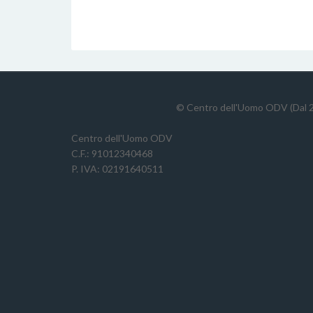
© Centro dell'Uomo ODV (Dal 2
Centro dell'Uomo ODV
C.F.: 91012340468
P. IVA: 02191640511