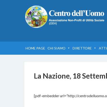
HOME PAGE
CHI SIAMO
DIRETTORE
ATTI
La Nazione, 18 Settem
5 DICEMBRE 2016
BY
[pdf-embedder url=”http://centrodelluomo