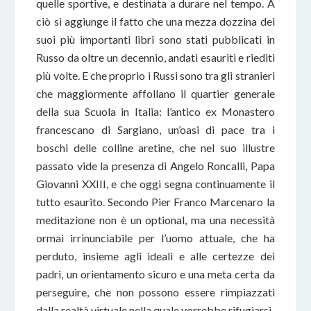
quelle sportive, e destinata a durare nel tempo. A
ciò si aggiunge il fatto che una mezza dozzina dei
suoi più importanti libri sono stati pubblicati in
Russo da oltre un decennio, andati esauriti e riediti
più volte. E che proprio i Russi sono tra gli stranieri
che maggiormente affollano il quartier generale
della sua Scuola in Italia: l’antico ex Monastero
francescano di Sargiano, un’oasi di pace tra i
boschi delle colline aretine, che nel suo illustre
passato vide la presenza di Angelo Roncalli, Papa
Giovanni XXIII, e che oggi segna continuamente il
tutto esaurito. Secondo Pier Franco Marcenaro la
meditazione non è un optional, ma una necessità
ormai irrinunciabile per l’uomo attuale, che ha
perduto, insieme agli ideali e alle certezze dei
padri, un orientamento sicuro e una meta certa da
perseguire, che non possono essere rimpiazzati
dalla realtà virtuale nella quale vorrebbe rifugiarsi.