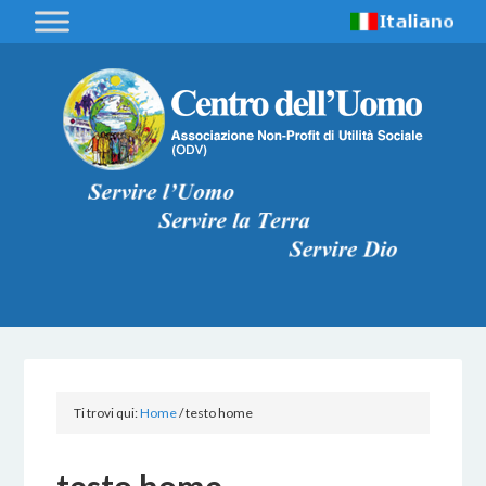
Ti trovi qui:
Home
/
testo home